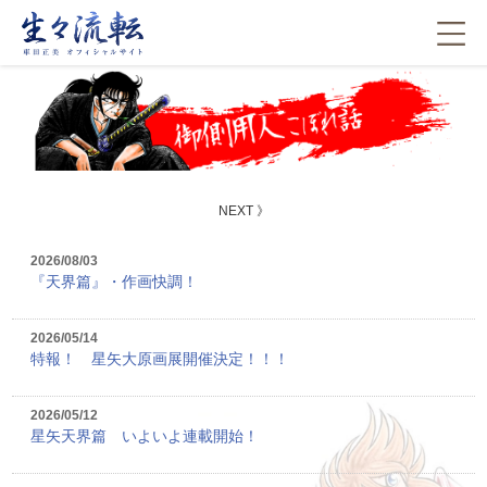
NEXT
》
2026/08/03
『天界篇』・作画快調！
2026/05/14
特報！ 星矢大原画展開催決定！！！
2026/05/12
星矢天界篇 いよいよ連載開始！