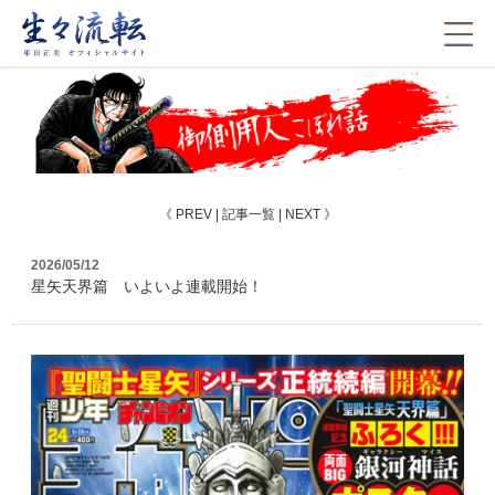
《
PREV
|
記事一覧
|
NEXT
》
2026/05/12
星矢天界篇 いよいよ連載開始！