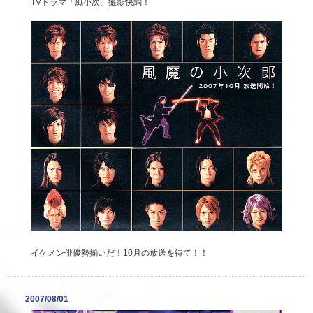
TVドラマ「風小次」撮影快調！
イケメン俳優勢揃いだ！10月の放送を待て！！
2007/08/01