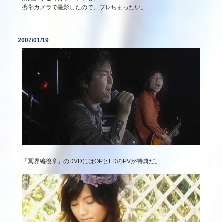
携帯カメラで撮影したので、ブレちまったい。
2007/01/19
「冥界編後章」のDVDにはOPとEDのPVが特典だ。